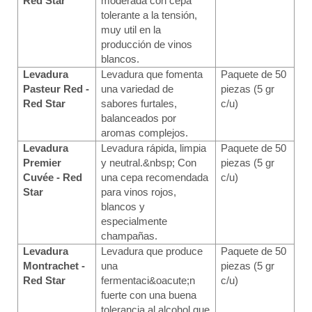
Red Star
moderada con cepa
tolerante a la tensión,
muy util en la
producción de vinos
blancos.
Levadura
Levadura que fomenta
Paquete de 50
Pasteur Red -
una variedad de
piezas (5 gr
Red Star
sabores furtales,
c/u)
balanceados por
aromas complejos.
Levadura
Levadura rápida, limpia
Paquete de 50
Premier
y neutral.&nbsp; Con
piezas (5 gr
Cuvée - Red
una cepa recomendada
c/u)
Star
para vinos rojos,
blancos y
especialmente
champañas.
Levadura
Levadura que produce
Paquete de 50
Montrachet -
una
piezas (5 gr
Red Star
fermentaci&oacute;n
c/u)
fuerte con una buena
tolerancia al alcohol que