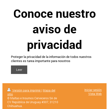
Conoce nuestro
aviso de
privacidad
Proteger la privacidad de la información de todos nuestros
clientes es tarea importante para nosotros
Leer
Iniciar sesión
Versión para imprimir
|
Mapa del
Vista Web
sitio
© Maltas e Insumos Cerveceros SA de
CV República de Uruguay #307, 31210
Chihuahua.